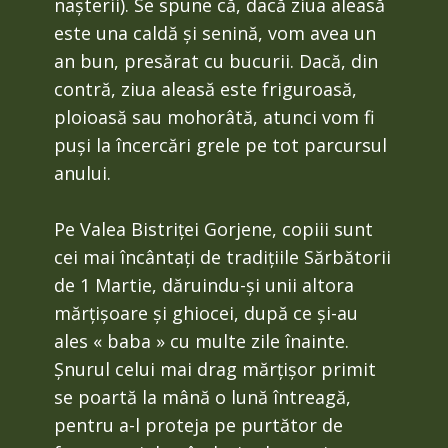
nașterii). Se spune că, dacă ziua aleasă
este una caldă și senină, vom avea un
an bun, presărat cu bucurii. Dacă, din
contră, ziua aleasă este friguroasă,
ploioasă sau mohorâtă, atunci vom fi
puși la încercări grele pe tot parcursul
anului.
Pe Valea Bistriței Gorjene, copiii sunt
cei mai încântați de tradițiile Sărbătorii
de 1 Martie, dăruindu-și unii altora
mărțișoare și ghiocei, după ce și-au
ales « baba » cu multe zile înainte.
Șnurul celui mai drag mărțișor primit
se poartă la mână o lună întreagă,
pentru a-l proteja pe purtător de