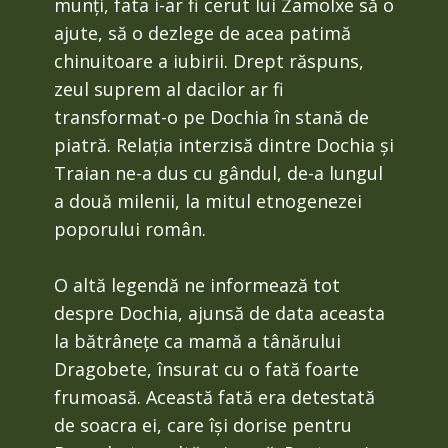
munți, fata i-ar fi cerut lui Zamolxe să o
ajute, să o dezlege de acea patimă
chinuitoare a iubirii. Drept răspuns,
zeul suprem al dacilor ar fi
transformat-o pe Dochia în stană de
piatră. Relația interzisă dintre Dochia și
Traian ne-a dus cu gândul, de-a lungul
a două milenii, la mitul etnogenezei
poporului român.
O altă legendă ne informează tot
despre Dochia, ajunsă de data aceasta
la bătrânețe ca mamă a tânărului
Dragobete, însurat cu o fată foarte
frumoasă. Această fată era detestată
de soacra ei, care își dorise pentru