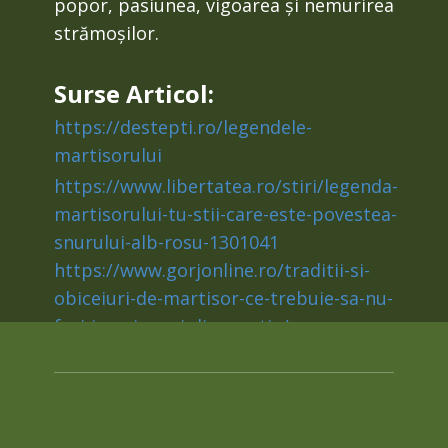
popor, pasiunea, vigoarea și nemurirea
strămoșilor.
Surse Articol:
https://destepti.ro/legendele-
martisorului
https://www.libertatea.ro/stiri/legenda-
martisorului-tu-stii-care-este-povestea-
snurului-alb-rosu-1301041
https://www.gorjonline.ro/traditii-si-
obiceiuri-de-martisor-ce-trebuie-sa-nu-
faci-in-prima-zi-din-martie/
https://adevarul.ro/life-style/stil-de-
viata/martisorul-traditie-cale-disparitie-
1_512f265600f5182b85b28a23/index.html