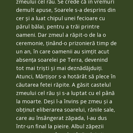
zmeului cel rău. Se crede că în vremuri
demult apuse, Soarele s-a desprins din
cer și a luat chipul unei fecioare cu
părul bălai, pentru a trăi printre
oameni. Dar zmeul a răpit-o de la o
ceremonie, ținând-o prizonieră timp de
un an, în care oamenii au simțit acut
absența soarelei pe Terra, devenind
tot mai triști și mai deznădăjduiți.
Atunci, Mărțișor s-a hotărât să plece în
căutarea fetei răpite. A găsit castelul
zmeului cel rău și s-a luptat cu el până
la moarte. Deși l-a învins pe zmeu și a
obținut eliberarea soarelui, rănile sale,
care au însângerat zăpada, l-au dus
într-un final la pieire. Albul zăpezii