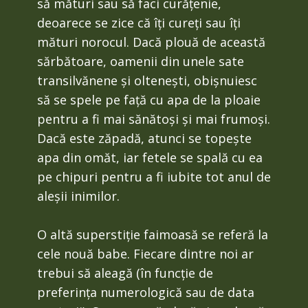
să mături sau să faci curățenie,
deoarece se zice că îți cureți sau îți
mături norocul. Dacă plouă de această
sărbătoare, oamenii din unele sate
transilvănene și oltenești, obișnuiesc
să se spele pe față cu apa de la ploaie
pentru a fi mai sănătoși și mai frumoși.
Dacă este zăpadă, atunci se topește
apa din omăt, iar fetele se spală cu ea
pe chipuri pentru a fi iubite tot anul de
aleșii inimilor.
O altă superstiție faimoasă se referă la
cele nouă babe. Fiecare dintre noi ar
trebui să aleagă (în funcție de
preferința numerologică sau de data