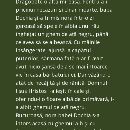
Dragobete o altă mireasă. Pentru a-i
pricinui necazuri și chiar moarte, baba
Dochia și-a trimis nora într-o zi
geroasă să spele în albia unui râu
înghețat un ghem de ață negru, până
ce avea să se albească. Cu mâinile
însângerate, ajunsă la capătul
puterilor, sărmana fată n-ar fi avut
avut nicio șansă de a se mai întoarce
vie în casa bărbatului ei. Dar văzând-o
atât de necăjită și de rănită, Domnul
Iisus Hristos i-a ieșit în cale și,
oferindu-i o floare albă de primăvară, i-
a albit ghemul de ață negru.
Bucuroasă, nora babei Dochia s-a
întors acasă cu ghemul alb și cu