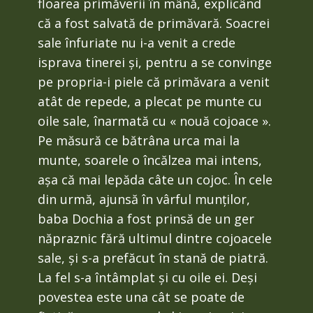
floarea primăverii în mână, explicând
că a fost salvată de primăvară. Soacrei
sale înfuriate nu i-a venit a crede
isprava tinerei și, pentru a se convinge
pe propria-i piele că primăvara a venit
atât de repede, a plecat pe munte cu
oile sale, înarmată cu « nouă cojoace ».
Pe măsură ce bătrâna urca mai la
munte, soarele o încălzea mai intens,
așa că mai lepăda câte un cojoc. În cele
din urmă, ajunsă în vârful munților,
baba Dochia a fost prinsă de un ger
năpraznic fără ultimul dintre cojoacele
sale, și s-a prefăcut în stană de piatră.
La fel s-a întâmplat și cu oile ei. Deși
povestea este una cât se poate de